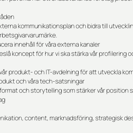
råden
terna kommunikationsplan och bidra till utveckli
rbetsgivarvarumärke.
era innehåll för våra externa kanaler
slå koncept för hur vi ska stärka vår profilering o
år produkt- och IT-avdelning för att utveckla k
 produkt och våra tech-satsningar
 format och storytelling som stärker vår position
ag
kation, content, marknadsföring, strategisk desi