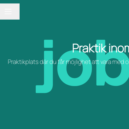
Dela sidan
KARRIÄRMENY
Praktik in
Praktikplats där du får möjlighet att vara med