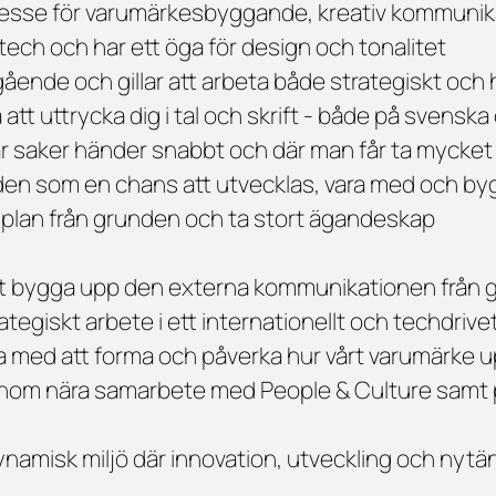
tresse för varumärkesbyggande, kreativ kommunik
 tech och har ett öga för design och tonalitet
vgående och gillar att arbeta både strategiskt oc
att uttrycka dig i tal och skrift - både på svensk
 där saker händer snabbt och där man får ta mycke
oden som en chans att utvecklas, vara med och b
lan från grunden och ta stort ägandeskap
tt bygga upp den externa kommunikationen från
ategiskt arbete i ett internationellt och techdrive
ra med att forma och påverka hur vårt varumärke 
enom nära samarbete med People & Culture samt 
ynamisk miljö där innovation, utveckling och nytä