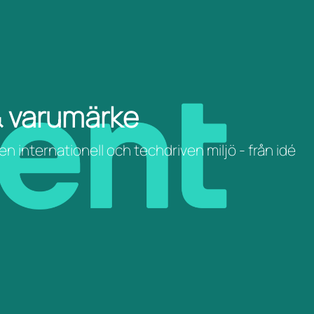
& varumärke
 internationell och techdriven miljö - från idé