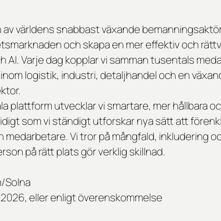
n av världens snabbast växande bemanningsaktör
betsmarknaden och skapa en mer effektiv och rätt
h AI. Varje dag kopplar vi samman tusentals me
inom logistik, industri, detaljhandel och en växa
ktor.
a plattform utvecklar vi smartare, mer hållbara och
digt som vi ständigt utforskar nya sätt att förenkl
 medarbetare. Vi tror på mångfald, inkludering oc
rson på rätt plats gör verklig skillnad.
m/Solna
av 2026, eller enligt överenskommelse