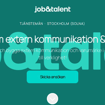
TJÄNSTEMÄN
·
STOCKHOLM (SOLNA)
om extern kommunikation 
 och bygga extern kommunikation och varumärke i en
till verklighet!
Skicka ansökan