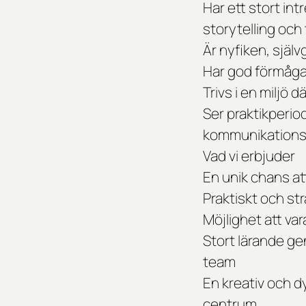
Har ett stort in
storytelling och
Är nyfiken, själ
Har god förmåga 
Trivs i en miljö
Ser praktikperi
kommunikationsp
Vad vi erbjuder
En unik chans a
Praktiskt och str
Möjlighet att va
Stort lärande g
team
En kreativ och d
centrum