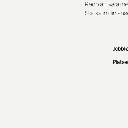
Redo att vara m
Skicka in din an
Jobbka
Platse