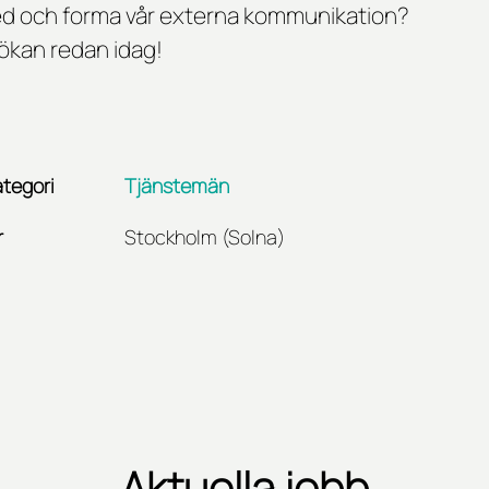
ed och forma vår externa kommunikation?
sökan redan idag!
tegori
Tjänstemän
r
Stockholm (Solna)
Aktuella jobb