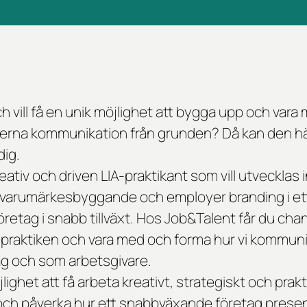
h vill få en unik möjlighet att bygga upp och var
erna kommunikation från grunden? Då kan den hä
dig.
eativ och driven LIA-praktikant som vill utvecklas
varumärkesbyggande och employer branding i ett 
öretag i snabb tillväxt. Hos Job&Talent får du ch
 praktiken och vara med och forma hur vi kommuni
g och som arbetsgivare.
lighet att få arbeta kreativt, strategiskt och prak
och påverka hur ett snabbväxande företag presen