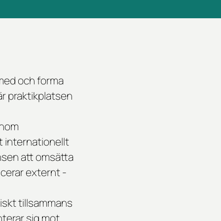
a med och forma
r praktikplatsen
 inom
internationellt
ansen att omsätta
cerar externt -
tiskt tillsammans
terar sig mot