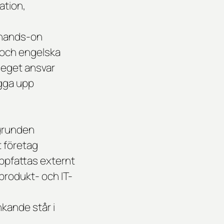
ation,
h hands-on
a och engelska
t eget ansvar
ygga upp
 grunden
t företag
uppfattas externt
produkt- och IT-
nkande står i