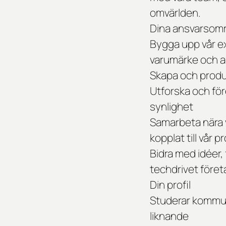
omvärlden.
Dina ansvarsom
Bygga upp vår ex
varumärke och a
Skapa och produc
Utforska och före
synlighet
Samarbeta nära v
kopplat till vår
Bidra med idéer,
techdrivet föret
Din profil
Studerar kommuni
liknande