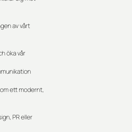
ngen av vårt
ch öka vår
ommunikation
 som ett modernt,
gn, PR eller