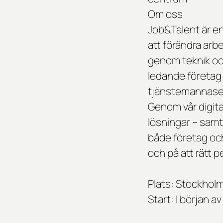
Om oss
Job&Talent är e
att förändra ar
genom teknik oc
ledande företag 
tjänstemannase
Genom vår digital
lösningar – samti
både företag och
och på att rätt pe
Plats: Stockhol
Start: I början 