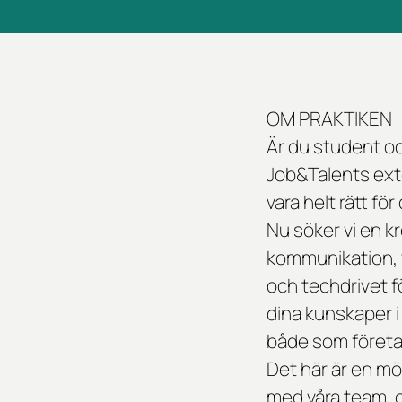
OM PRAKTIKEN
Är du student oc
Job&Talents ext
vara helt rätt för 
Nu söker vi en kr
kommunikation, 
och techdrivet f
dina kunskaper i
både som företa
Det här är en möj
med våra team, 