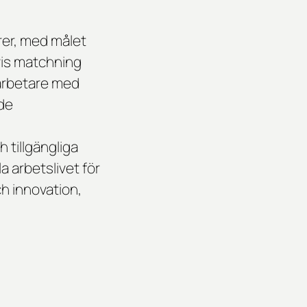
er, med målet
vis matchning
darbetare med
nde
 tillgängliga
a arbetslivet för
h innovation,