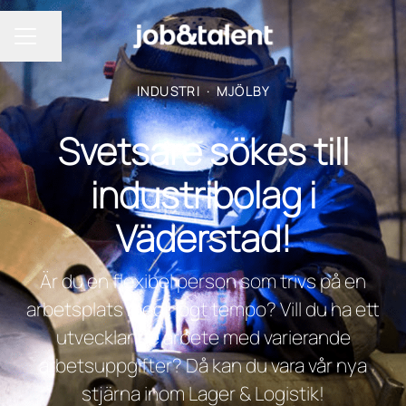
Dela sidan
KARRIÄRMENY
INDUSTRI
·
MJÖLBY
Svetsare sökes till
industribolag i
Väderstad!
Är du en flexibel person som trivs på en
arbetsplats med högt tempo? Vill du ha ett
utvecklande arbete med varierande
arbetsuppgifter? Då kan du vara vår nya
stjärna inom Lager & Logistik!