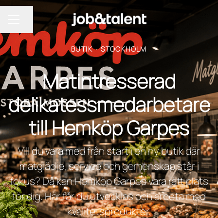
Dela sidan
KARRIÄRMENY
BUTIK
·
STOCKHOLM
Matintresserad
delikatessmedarbetare
till Hemköp Garpes
Vill du vara med från start i en ny butik där
matglädje, service och gemenskap står i
fokus? Då kan Hemköp Garpes vara rätt plats
för dig. Här får du utvecklas och arbeta med
kvalitetsprodukter.