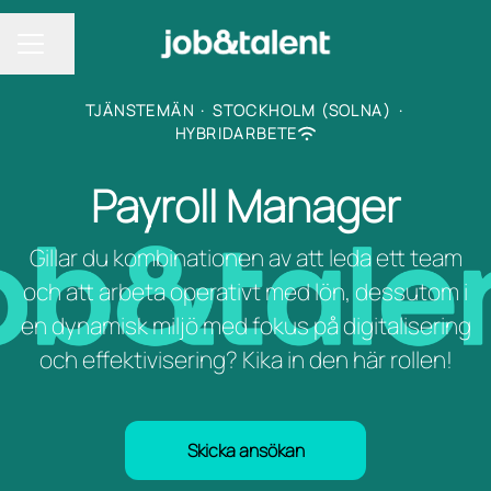
Dela sidan
KARRIÄRMENY
TJÄNSTEMÄN
·
STOCKHOLM (SOLNA)
·
HYBRIDARBETE
Payroll Manager
Gillar du kombinationen av att leda ett team
och att arbeta operativt med lön, dessutom i
en dynamisk miljö med fokus på digitalisering
och effektivisering? Kika in den här rollen!
Skicka ansökan