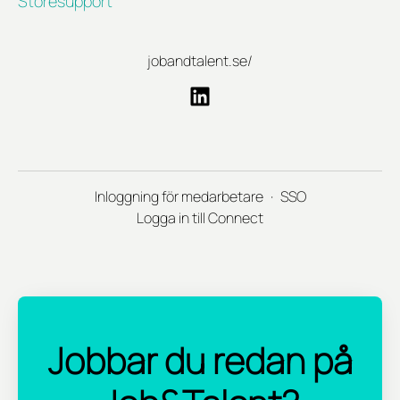
Storesupport
jobandtalent.se/
Inloggning för medarbetare
·
SSO
Logga in till Connect
Jobbar du redan på