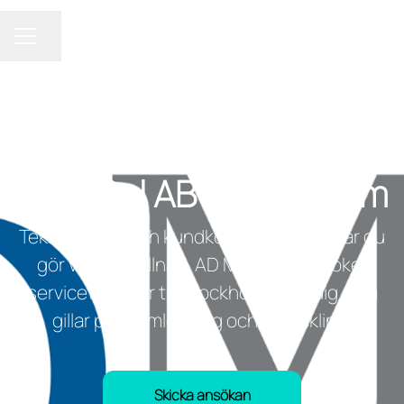
Dela sidan
KARRIÄRMENY
TJÄNSTEMÄN
·
STOCKHOLM
Servicetekniker till AD
MediCal AB i Stockholm
Teknik, frihet och kundkontakt i en roll där du
gör verklig skillnad. AD MediCal AB söker
servicetekniker till Stockholm – för dig som
gillar problemlösning och utveckling.
Skicka ansökan