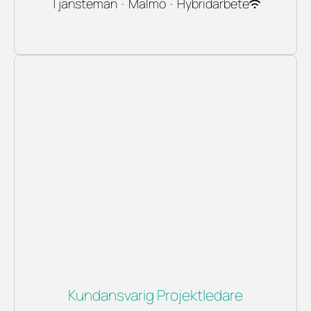
Tjänstemän
·
Malmö
·
Hybridarbete
Kundansvarig Projektledare