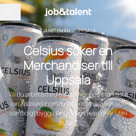
Dela sidan
KARRIÄRMENY
TJÄNSTEMÄN
·
UPPSALA
Celsius söker en
Merchandiser till
Uppsala
Vill du arbeta med ett av Sveriges starkaste
varumärken inom funktionella drycker och
samtidigt bygga långsiktiga relationer ute i
butik?