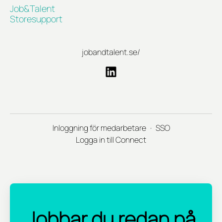
Job&Talent
Storesupport
jobandtalent.se/
Inloggning för medarbetare
·
SSO
Logga in till Connect
Jobbar du redan på