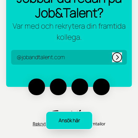
Job&Talent?
Var med och rekrytera din framtida
kollega.
@jobandtalent.com
Logga in
Ansök här
Rekryteringsverktyg
från Teamtailor