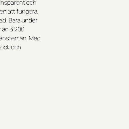
ransparent och
den att fungera,
ad. Bara under
r än 3 200
h tjänstemän. Med
Rock och