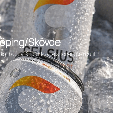
nköping/Skövde
gt bygga långsiktiga relationer ute i butik?