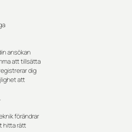
iga
din ansökan
a att tillsätta
egistrerar dig
lighet att
.
eknik förändrar
hitta rätt