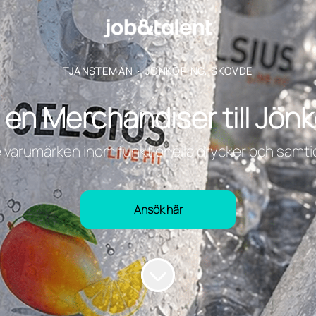
TJÄNSTEMÄN
·
JÖNKÖPING, SKÖVDE
 en Merchandiser till Jö
e varumärken inom funktionella drycker och samtidi
Ansök här