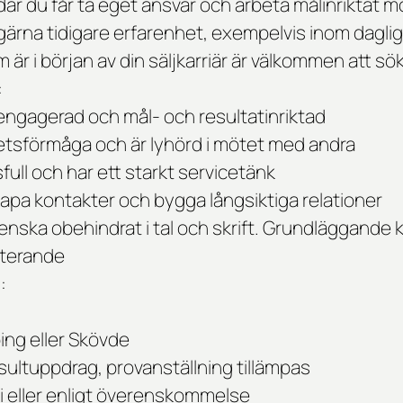
 där du får ta eget ansvar och arbeta målinriktat m
 gärna tidigare erfarenhet, exempelvis inom dagli
är i början av din säljkarriär är välkommen att sö
:
engagerad och mål- och resultatinriktad
tsförmåga och är lyhörd i mötet med andra
full och har ett starkt servicetänk
skapa kontakter och bygga långsiktiga relationer
nska obehindrat i tal och skrift. Grundläggande 
iterande
:
ing eller Skövde
sultuppdrag,
provanställning tillämpas
 eller enligt överenskommelse