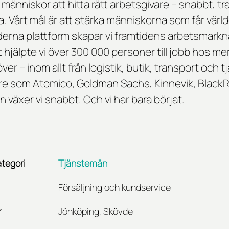
 människor att hitta rätt arbetsgivare – snabbt, t
alla. Vårt mål är att stärka människorna som får värl
erna plattform skapar vi framtidens arbetsmarkn
 hjälpte vi över 300 000 personer till jobb hos me
ver – inom allt från logistik, butik, transport oc
are som Atomico, Goldman Sachs, Kinnevik, Black
 växer vi snabbt. Och vi har bara börjat.
tegori
Tjänstemän
Försäljning och kundservice
r
Jönköping, Skövde