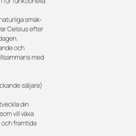
för funktionella
 naturliga smak-
ar Celsius efter
rdagen.
gande och
tillsammans med
ockande säljare)
utveckla din
 som vill växa
r och framtida