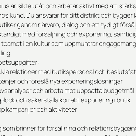
lsius ansikte utåt och arbetar aktivt med att stärk
os kund. Du ansvarar för ditt distrikt och bygger 
utiker genom närvaro, dialog och ett tydligt försä
ständigt med försäljning och exponering, samtid
 teamet i en kultur som uppmuntrar engagemang
ling.
betsuppgifter:
kla relationer med butikspersonal och beslutsfat
anjer och föreslå nya exponeringslösningar
vsanalyser och arbeta mot uppsatta budgetmål
lock och säkerställa korrekt exponering i butik
upp kampanjer och aktiviteter
g som brinner för försäljning och relationsbyggand