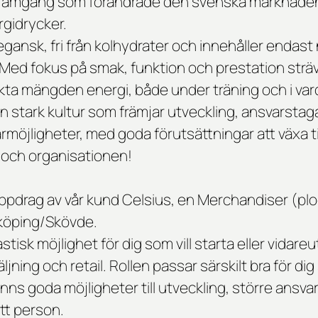
framgång som förändrade den svenska marknaden 
gidrycker.
vegansk, fri från kolhydrater och innehåller endast
ed fokus på smak, funktion och prestation sträv
kta mängden energi, både under träning och i va
en
stark kultur som främjar utveckling, ansvarsta
ärmöjligheter,
med goda förutsättningar att växa 
och organisationen!
uppdrag av vår kund Celsius, en Merchandiser (pl
önköping/Skövde.
stisk möjlighet för dig som vill starta eller vidare
ljning och retail. Rollen passar särskilt bra för dig
finns goda möjligheter till utveckling, större ansva
ätt person.