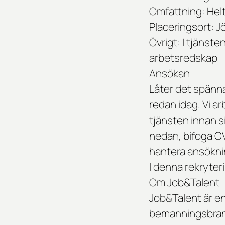
Omfattning:
Helt
Placeringsort:
J
Övrigt:
I tjänste
arbetsredskap
Ansökan
Låter det spänn
redan idag. Vi a
tjänsten innan s
nedan, bifoga CV
hantera ansöknin
I denna rekryte
Om Job&Talent
Job&Talent är en
bemanningsbransc