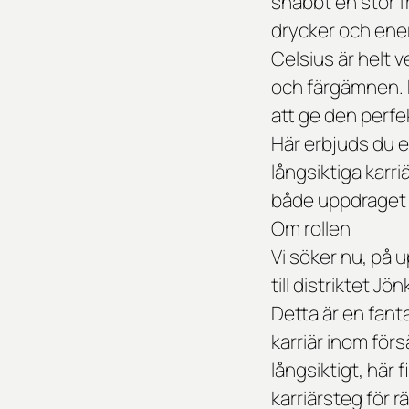
snabbt en stor 
drycker och ener
Celsius är helt 
och färgämnen. M
att ge den perfe
Här erbjuds du 
långsiktiga karri
både uppdraget 
Om rollen
Vi söker nu, på 
till distriktet J
Detta är en fanta
karriär inom försä
långsiktigt, här 
karriärsteg för r