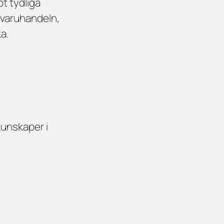
ot tydliga
gvaruhandeln,
ka.
kunskaper i