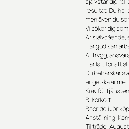
självständig roll
resultat. Du har
men även du som 
Vi söker dig som
Är självgående, 
Har god samarbe
Är trygg, ansvars
Har lätt för att 
Du behärskar sve
engelska är mer
Krav för tjänsten
B-körkort
Boende i Jönköp
Anställning:
Kon
Tillträde:
Augusti