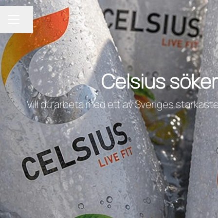
Dela sidan
KARRIÄRMENY
Celsius söker
Vill du arbeta med ett av Sveriges starkast