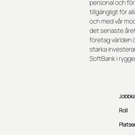
personal och för
tillgängligt för 
och med vår mod
det senaste året
företag världen ö
starka invester
SoftBank i ryggen
Jobbka
Roll
Platse