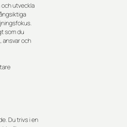
a och utveckla
långsiktiga
ljningsfokus.
igt som du
, ansvar och
tare
e. Du trivs i en