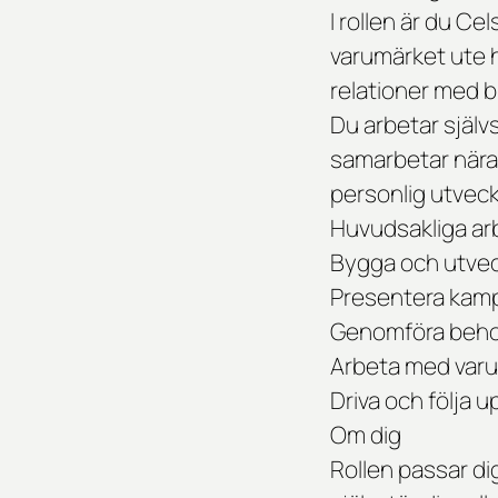
I rollen är du Ce
varumärket ute h
relationer med b
Du arbetar själv
samarbetar nära
personlig utveck
Huvudsakliga ar
Bygga och utvec
Presentera kamp
Genomföra beho
Arbeta med varup
Driva och följa 
Om dig
Rollen passar di