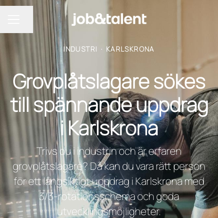
Dela sidan
KARRIÄRMENY
INDUSTRI
·
KARLSKRONA
Grovplåtslagare sökes
till spännande uppdrag
i Karlskrona
Trivs du i industrin och är erfaren
grovplåtslagare? Då kan du vara rätt person
för ett långsiktigt uppdrag i Karlskrona med
3/3-rotationsschema och goda
utvecklingsmöjligheter.