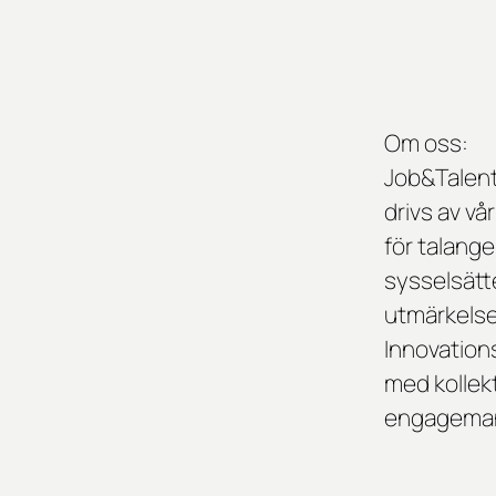
Om oss:
Job&Talent
drivs av vå
för talanger
sysselsätte
utmärkels
Innovation
med kollekt
engagemang