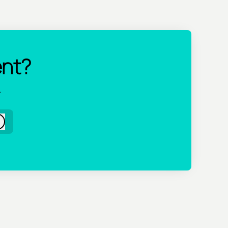
ent?
.
Logga in