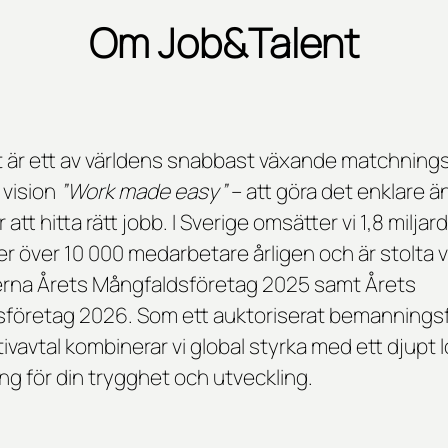
Om Job&Talent
 är ett av världens snabbast växande matchnings
r vision
”Work made easy”
– att göra det enklare 
 att hitta rätt jobb. I Sverige omsätter vi 1,8 miljar
r över 10 000 medarbetare årligen och är stolta 
erna
Årets Mångfaldsföretag 2025
samt
Årets
sföretag 2026
. Som ett auktoriserat bemannings
ivavtal kombinerar vi global styrka med ett djupt l
 för din trygghet och utveckling.