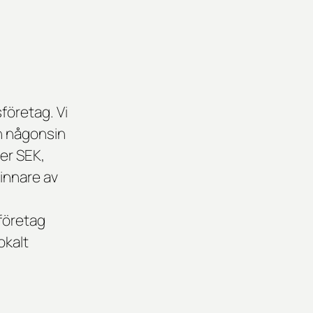
företag. Vi
än någonsin
der SEK,
vinnare av
företag
okalt