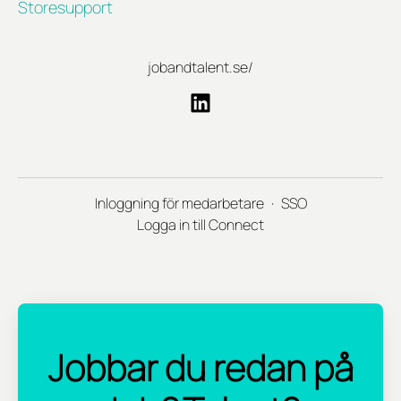
Storesupport
jobandtalent.se/
Inloggning för medarbetare
·
SSO
Logga in till Connect
Jobbar du redan på