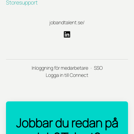
Storesupport
jobandtalent.se/
Inloggning för medarbetare
·
SSO
Logga in till Connect
Jobbar du redan på