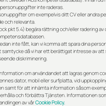
 personuppgifter inte raderas.
rsonuppgifter om exempelvis ditt CV eller andra per
de och relevanta.
 dock pkt 5.4) begära rättning och/eller radering av
i kompetensdatabasen.
dan inte fått, kan vi komma att spara dina perso
t samtycke då vi har ett berättigat intresse av at
vseende diskriminering.
formation om användandet att lagras genom cooki
es dator, mobil eller surfplatta, vid uppkopplin
n samt för att inhämta information såsom exemp
underhålla och förbättra Tjänsten. Informationen s
handlingen av vår
Cookie Policy.