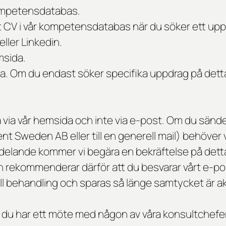
kompetensdatabas.
tt CV i vår kompetensdatabas när du söker ett uppd
ller Linkedin.
msida.
da. Om du endast söker specifika uppdrag på detta 
via vår hemsida och inte via e-post. Om du sände
lent Sweden AB eller till en generell mail) behöver 
eddelande kommer vi begära en bekräftelse på detta 
h rekommenderar därför att du besvarar vårt e-p
ll behandling och sparas så länge samtycket är ak
 du har ett möte med någon av våra konsultchefer 