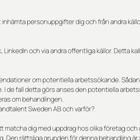
 inhämta personuppgifter dig och från andra käl
 LinkedIn och via andra offentliga källor. Detta ka
mmendationer om potentiella arbetssökande. Sådana
 I de fall detta görs anses den potentiella arb
eras om behandlingen.
bandtalent Sweden AB och varför?
 att matcha dig med uppdrag hos olika företag och
dig. Den rättsliga grunden för denna behandling ä