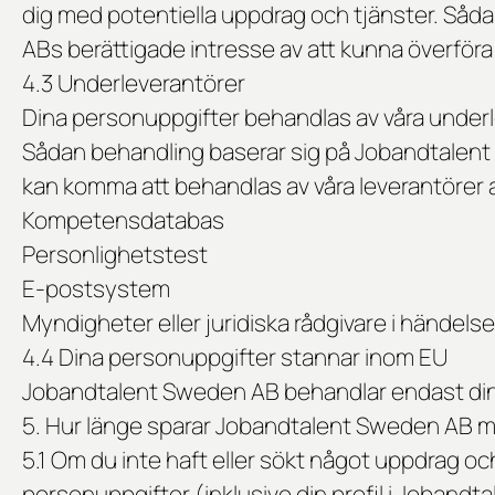
dig med potentiella uppdrag och tjänster. Sådan
ABs berättigade intresse av att kunna överför
4.3 Underleverantörer
Dina personuppgifter behandlas av våra underlev
Sådan behandling baserar sig på Jobandtalent
kan komma att behandlas av våra leverantörer a
Kompetensdatabas
Personlighetstest
E-postsystem
Myndigheter eller juridiska rådgivare i händelse
4.4 Dina personuppgifter stannar inom EU
Jobandtalent Sweden AB behandlar endast din
5. Hur länge sparar Jobandtalent Sweden AB 
5.1 Om du inte haft eller sökt något uppdrag oc
personuppgifter (inklusive din profil i Joban