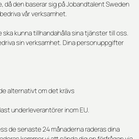
cke, då den baserar sig på Jobandtalent Sweden
 bedriva vår verksamhet.
ka kunna tillhandahålla sina tjänster till oss.
driva sin verksamhet. Dina personuppgifter
nde alternativt om det krävs
ast underleverantörer inom EU.
rocess de senaste 24 månaderna raderas dina
deras kommer vi att sända dig en förfrågan via