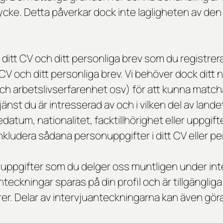
mtycke. Detta påverkar dock inte lagligheten av de
 ditt CV och ditt personliga brev som du registrer
ditt CV och ditt personliga brev. Vi behöver dock d
ch arbetslivserfarenhet osv) för att kunna match
jänst du är intresserad av och i vilken del av land
atum, nationalitet, facktillhörighet eller uppgif
inkludera sådana personuppgifter i ditt CV eller pe
uppgifter som du delger oss muntligen under inter
nteckningar sparas på din profil och är tillgängl
. Delar av intervjuanteckningarna kan även göras 