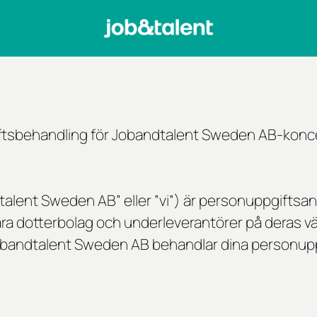
ftsbehandling för Jobandtalent Sweden AB-konce
lent Sweden AB” eller ”vi”) är personuppgiftsa
åra dotterbolag och underleverantörer på deras v
Jobandtalent Sweden AB behandlar dina personupp