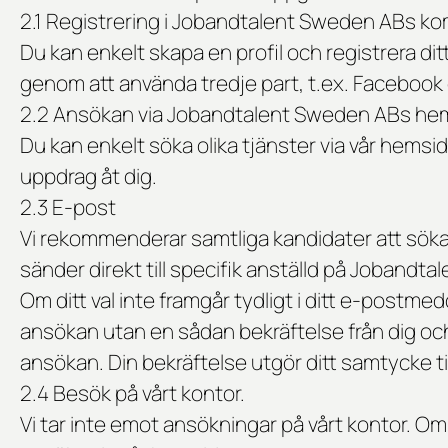
2.1 Registrering i Jobandtalent Sweden ABs 
Du kan enkelt skapa en profil och registrera di
genom att använda tredje part, t.ex. Facebook e
2.2 Ansökan via Jobandtalent Sweden ABs he
Du kan enkelt söka olika tjänster via vår hemsi
uppdrag åt dig.
2.3 E-post
Vi rekommenderar samtliga kandidater att söka 
sänder direkt till specifik anställd på Jobandta
Om ditt val inte framgår tydligt i ditt e-postm
ansökan utan en sådan bekräftelse från dig oc
ansökan. Din bekräftelse utgör ditt samtycke ti
2.4 Besök på vårt kontor.
Vi tar inte emot ansökningar på vårt kontor. Om