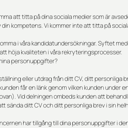
mma att titta på dina sociala medier som är avse
 av din kompetens. Vi kommer inte att titta på socia
ekomma i våra kandidatundersökningar. Syftet med
att höja kvaliteten i våra rekryteringsprocesser.
 mina personuppgifter?
ning eller utdrag från ditt CV, ditt personliga b
 kunden får en länk genom vilken kunden under en 
3 ovan). Vid delningen ombeds kunden att behandl
tt sända ditt CV och ditt personliga brev i sin helh
rnen har tillgång till dina personuppgifter i de