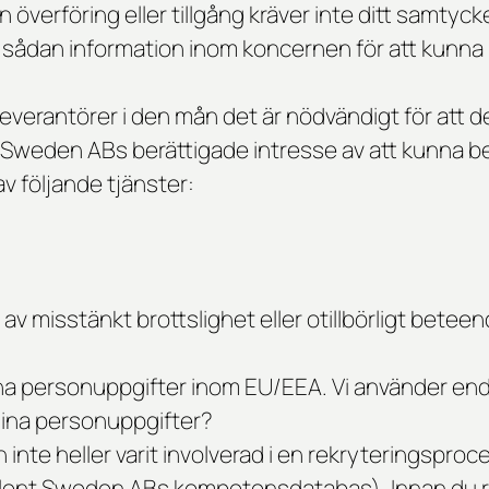
 överföring eller tillgång kräver inte ditt samty
a sådan information inom koncernen för att kunna
erantörer i den mån det är nödvändigt för att de s
 Sweden ABs berättigade intresse av att kunna be
v följande tjänster:
 av misstänkt brottslighet eller otillbörligt betee
a personuppgifter inom EU/EEA. Vi använder end
mina personuppgifter?
h inte heller varit involverad i en rekryteringsp
dtalent Sweden ABs kompetensdatabas). Innan du ra