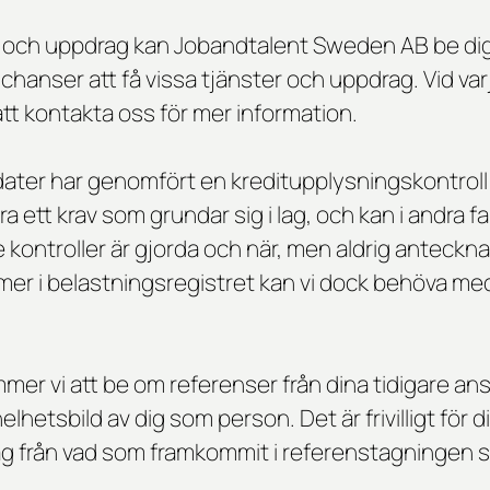
er och uppdrag kan Jobandtalent Sweden AB be dig
a chanser att få vissa tjänster och uppdrag. Vid v
tt kontakta oss för mer information.
idater har genomfört en kreditupplysningskontroll
ra ett krav som grundar sig i lag, och kan i andra 
kontroller är gjorda och när, men aldrig anteckn
er i belastningsregistret kan vi dock behöva medd
mmer vi att be om referenser från dina tidigare a
elhetsbild av dig som person. Det är frivilligt för
ag från vad som framkommit i referenstagningen sp