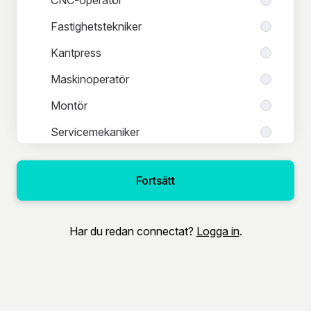
Fastighetstekniker
Kantpress
Maskinoperatör
Montör
Servicemekaniker
Smed
Fortsätt
Svetsare
Underhållstekniker
Har du redan connectat?
Logga in
.
Lager & logistik