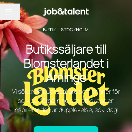
Dela sidan
KARRIÄRMENY
BUTIK
·
STOCKHOLM
Butikssäljare till
Blomsterlandet i
Arninge
Vi söker en butikssäljare som brinner för
service, försäljning och att skapa en
inspirerande kundupplevelse, sök idag!