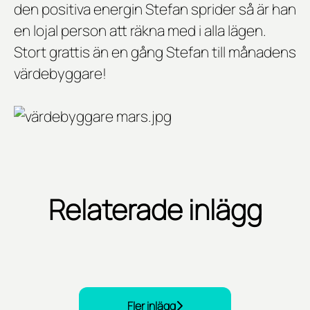
den positiva energin Stefan sprider så är han
en lojal person att räkna med i alla lägen.
Stort grattis än en gång Stefan till månadens
värdebyggare!
Relaterade inlägg
Februari värdebyggare
Årets Värdebyggare är utsedd!
Januari värdebyggare
Fler inlägg