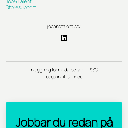
Job&Talent
Storesupport
jobandtalent.se/
Inloggning för medarbetare
·
SSO
Logga in till Connect
Jobbar du redan på